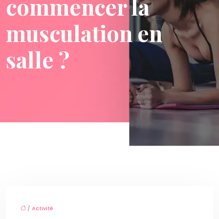
commencer la
musculation en
salle ?
/
Activité